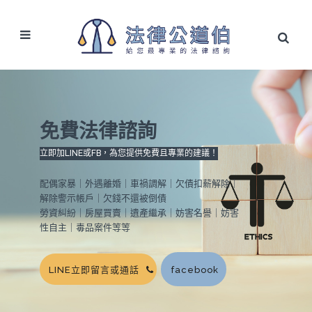
免費法律諮詢
立即加LINE或FB，為您提供免費且專業的建議！
配偶家暴｜外遇離婚｜車禍調解｜欠債扣薪解除｜
解除警示帳戶｜欠錢不還被倒債
勞資糾紛｜房屋買賣｜遺產繼承｜妨害名譽｜妨害
性自主｜毒品案件等等
LINE立即留言或通話
facebook