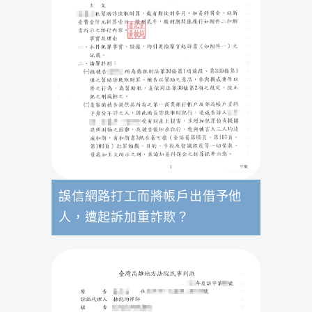
誤信網路打工而將帳戶出借予他
人，遭起訴加重詐欺？