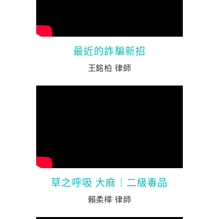
最近的詐騙新招
王銘柏 律師
草之呼吸 大麻｜二級毒品
賴柔樺 律師