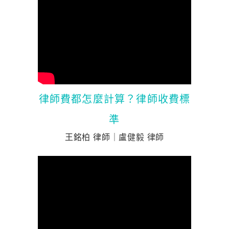
律師費都怎麼計算？律師收費標
準
王銘柏 律師
｜盧健毅 律師