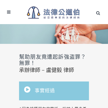
幫助朋友竟遭起訴強盗罪？
無罪！
承辦律師 – 盧健毅 律師
事實經過