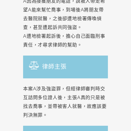
A因為接獲朋友的電話，說被人帶走希
望A能來幫忙喬事，到場後A將朋友帶
去醫院就醫，之後卻遭地檢署傳喚偵
查，甚至遭起訴共同強盜。
A遭地檢署起訴後，擔心自己面臨刑事
責任，才尋求律師的幫助。
律師主張
本案A涉及強盜罪，但經律師審判時交
互詰問多位證人後，主張A真的只是被
找去喬事，並帶被害人就醫，故應該要
判決無罪。