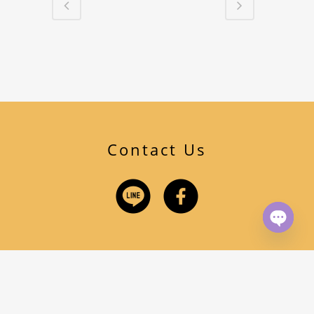
Contact Us
Open
chaty
© 2022 法律公道伯 All Rights Reserved.
Designed
By
莫非數位科技