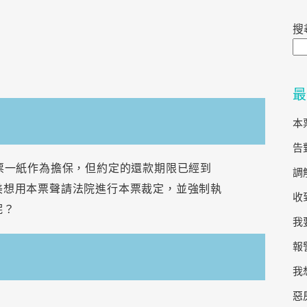
搜
最
本
告
票一紙作為擔保，但約定的還款期限已經到
調
美想用本票聲請法院進行本票裁定，並強制執
收
呢？
我
報
我
惡