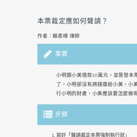
本票裁定應如何聲請？
作者：賴柔樺 律師
事實
小明跟小美借款10萬元，並簽發本
了，小明卻沒有將錢還給小美，小
行小明的財產，小美應該要怎麼做
步驟
寫好「聲請裁定本票強制執行狀」