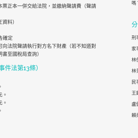
嗎
本票正本一併交給法院，並繳納聲請費（聲請
正資料）
分
刑
告確定
可向法院聲請執行對方名下財產（若不知道對
家
明書至國稅局查詢）
林
事件法第13條）
林
民
。
王
元。
元。
盧
。
賴