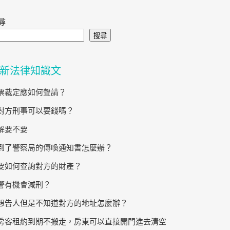
尋
搜尋
新法律知識文
票裁定應如何聲請？
對方刑事可以要錢嗎？
解要不要
到了警察局的傳喚通知書怎麼辦？
要如何查詢對方的財產？
警有機會減刑？
想告人但是不知道對方的地址怎麼辦？
房客租約到期不搬走，房東可以直接開門進去清空